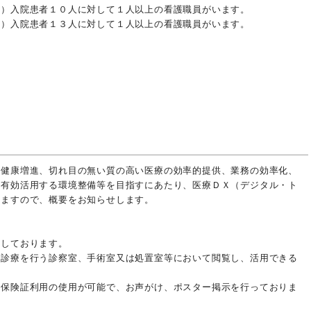
て）入院患者１０人に対して１人以上の看護職員がいます。
て）入院患者１３人に対して１人以上の看護職員がいます。
る健康増進、切れ目の無い質の高い医療の効率的提供、業務の効率化、
を有効活用する環境整備等を目指すにあたり、医療ＤＸ（デジタル・ト
りますので、概要をお知らせします。
。
有しております。
療を行う診察室、手術室又は処置室等において閲覧し、活用できる
康保険証利用の使用が可能で、お声がけ、ポスター掲示を行っておりま