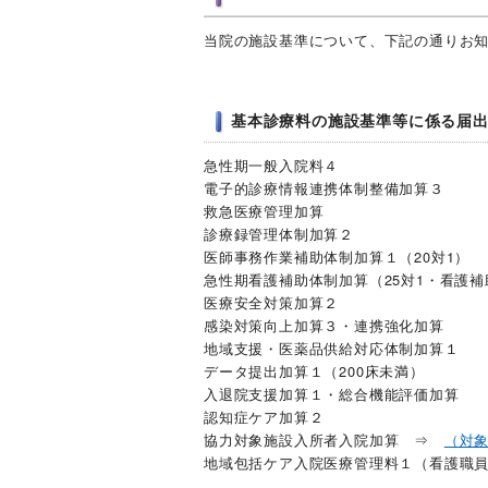
当院の施設基準について、下記の通りお
基本診療料の施設基準等に係る届
急性期一般入院料４
電子的診療情報連携体制整備加算３
救急医療管理加算
診療録管理体制加算２
医師事務作業補助体制加算１（20対1）
急性期看護補助体制加算（25対1・看護
医療安全対策加算２
感染対策向上加算３・連携強化加算
地域支援・医薬品供給対応体制加算１
データ提出加算１（200床未満）
入退院支援加算１・総合機能評価加算
認知症ケア加算２
協力対象施設入所者入院加算 ⇒
（対
地域包括ケア入院医療管理料１（看護職