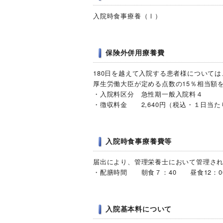
入院時食事療養（Ⅰ）
保険外併用療養費
180日を越えて入院する患者様については
厚生労働大臣が定める点数の15％相当額
・入院料区分 急性期一般入院料４
・徴収料金 2,640円（税込・１日当た
入院時食事療養費等
届出により、管理栄養士において管理さ
・配膳時間 朝食７：40 昼食12：0
入院基本料について