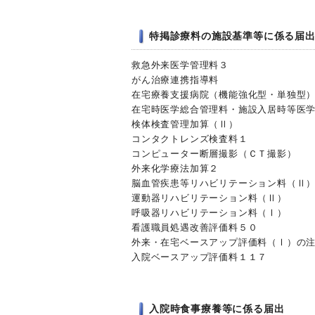
特掲診療料の施設基準等に係る届
救急外来医学管理料３
がん治療連携指導料
在宅療養支援病院（機能強化型・単独型
在宅時医学総合管理料・施設入居時等医
検体検査管理加算（Ⅱ）
コンタクトレンズ検査料１
コンピューター断層撮影（ＣＴ撮影）
外来化学療法加算２
脳血管疾患等リハビリテーション料（Ⅱ
運動器リハビリテーション料（Ⅱ）
呼吸器リハビリテーション料（Ⅰ）
看護職員処遇改善評価料５０
外来・在宅ベースアップ評価料（Ⅰ）の
入院ベースアップ評価料１１７
入院時食事療養等に係る届出