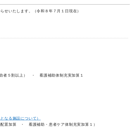
知らせいたします。（令和８年７月１日現在）
出
補助者５割以上） ・ 看護補助体制充実加算１
象となる施設について）
員配置加算 ・ 看護補助・患者ケア体制充実加算１）